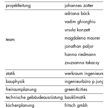
projektleitung
johannes zotter
adriana böck
vadim ghiorghiu
ursula konzett
magdalena maurer
team
jonathan paljor
hanna riedmann
zsuzsanna takacsy
statik
werkraum ingenieure
bauphysik
ingenieurbüro p.jung
freiraumplanung
green4cities
technische gebäudeausrüstung
bauklimatik
küchenplanung
fritsch gmbh