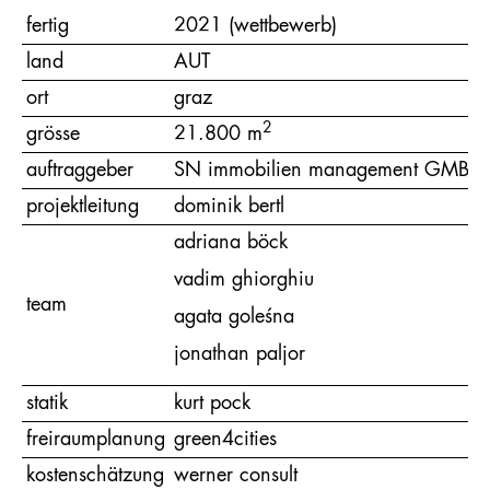
fertig
2021 (wettbewerb)
land
AUT
ort
graz
2
grösse
21.800 m
auftraggeber
SN immobilien management GMBH
projektleitung
dominik bertl
adriana böck
vadim ghiorghiu
team
agata goleśna
jonathan paljor
statik
kurt pock
freiraumplanung
green4cities
kostenschätzung
werner consult