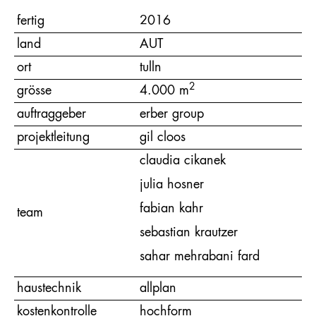
fertig
2016
land
AUT
ort
tulln
2
grösse
4.000 m
auftraggeber
erber group
projektleitung
gil cloos
claudia cikanek
julia hosner
fabian kahr
team
sebastian krautzer
sahar mehrabani fard
haustechnik
allplan
kostenkontrolle
hochform