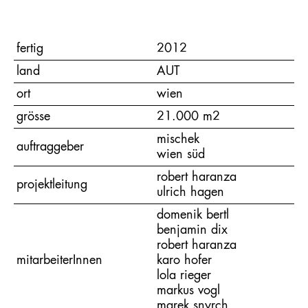
fertig
2012
land
AUT
ort
wien
grösse
21.000 m2
mischek
auftraggeber
wien süd
robert haranza
projektleitung
ulrich hagen
domenik bertl
benjamin dix
robert haranza
mitarbeiterInnen
karo hofer
lola rieger
markus vogl
marek snyrch