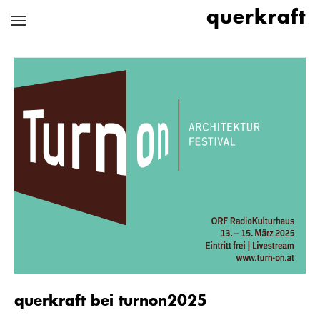
Zum
querkraft
Hauptinhalt
springen
querkraft bei turnon2025