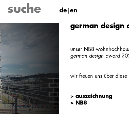
de
en
german design 
unser
NB8 wohnhochhaus
german design award
202
wir freuen uns über diese
> auszeichnung
> NB8