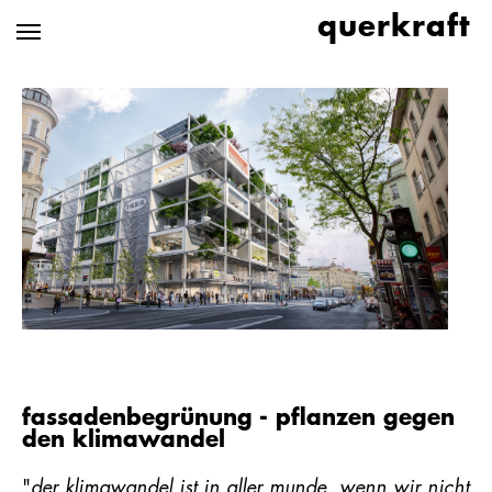
Zum
querkraft
Hauptinhalt
springen
fassadenbegrünung - pflanzen gegen
den klimawandel
"
der klimawandel ist in aller munde. wenn wir nicht