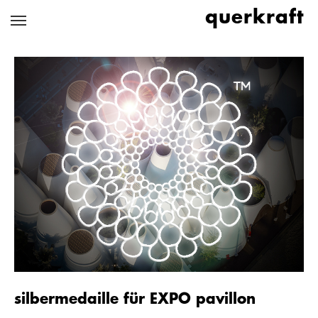
Zum
querkraft
Hauptinhalt
springen
silbermedaille für EXPO pavillon