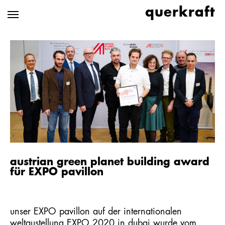
Zum
querkraft
Hauptinhalt
springen
austrian green planet building award
für EXPO pavillon
unser
EXPO pavillon
auf der internationalen
weltaustellung EXPO 2020 in dubai wurde vom