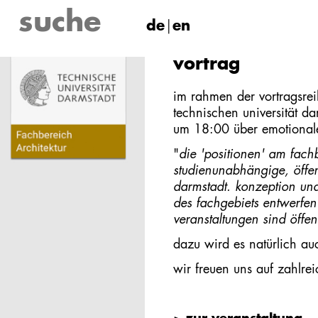
de
en
vortrag
im rahmen der vortragsrei
technischen universität 
um 18:00 über emotionale
"
die 'positionen' am fachb
studienunabhängige, öffent
darmstadt. konzeption und
des fachgebiets entwerfen
veranstaltungen sind öffent
dazu wird es natürlich au
wir freuen uns auf zahlrei