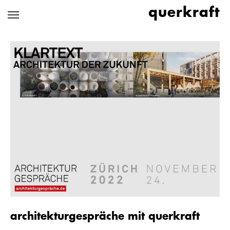
Zum
querkraft
Hauptinhalt
springen
architekturgespräche mit querkraft