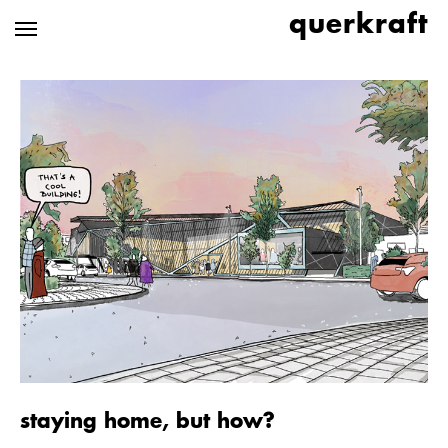
Zum
querkraft
Hauptinhalt
springen
staying home, but how?