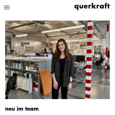
Zum
querkraft
Hauptinhalt
springen
neu im team