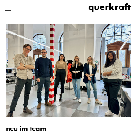
Zum
querkraft
Hauptinhalt
springen
neu im team