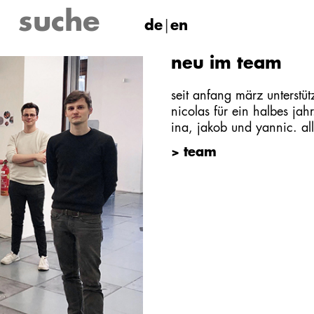
de
en
neu im team
seit anfang märz unterstü
nicolas für ein halbes jah
ina, jakob und yannic. all
> team