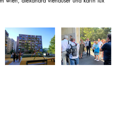
rum wien, alexandra viehauser und karin lux